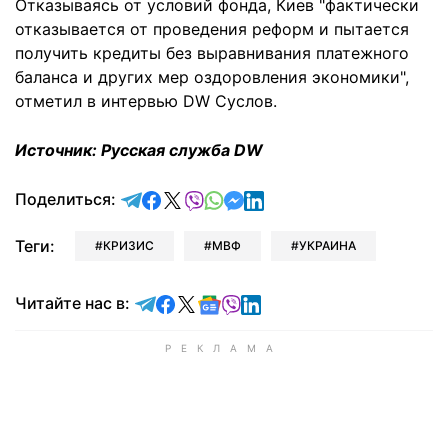
Отказываясь от условий фонда, Киев "фактически
отказывается от проведения реформ и пытается
получить кредиты без выравнивания платежного
баланса и других мер оздоровления экономики",
отметил в интервью DW Суслов.
Источник: Русская служба DW
отправить в Telegram
поделиться в Facebook
поделиться в X
отправить в Viber
отправить в Whatsapp
отправить в Messenger
отправить в LinkedIn
Поделиться:
Теги:
КРИЗИС
МВФ
УКРАИНА
Читайте в Telegram
Читайте в Facebook
Читайте в X
Читайте в Google news
Читайте в Viber
Читайте в LinkedIn
Читайте нас в: