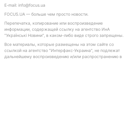
E-mail: info@focus.ua
FOCUS.UA — больше чем просто новости.
Перепечатка, копирование или воспроизведение
информации, содержащей ссылку на агентство ИнА
"Українські Новини", в каком-либо виде строго запрещены.
Все материалы, которые размещены на этом сайте со
ссылкой на агентство "Интерфакс-Украина", не подлежат
дальнейшему воспроизведению и/или распространению в
любой форме, кроме как с письменного разрешения
агентства.
Материалы с плашками "Р", "Новости партнеров", "Новости
компаний", "Новости партий", "Инновации", "Позиция",
"Спецпроект при поддержке" публикуются на
коммерческой основе.
© 2026 Фокус. Все права защищены.
Политика конфиденциальности
•
Контакты