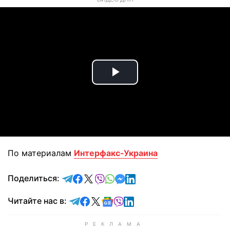
Play
Video
По материалам
Интерфакс-Украина
отправить в Telegram
поделиться в Facebook
поделиться в X
отправить в Viber
отправить в Whatsapp
отправить в Messenger
отправить в LinkedIn
Поделиться:
Читайте в Telegram
Читайте в Facebook
Читайте в X
Читайте в Google news
Читайте в Viber
Читайте в LinkedIn
Читайте нас в: