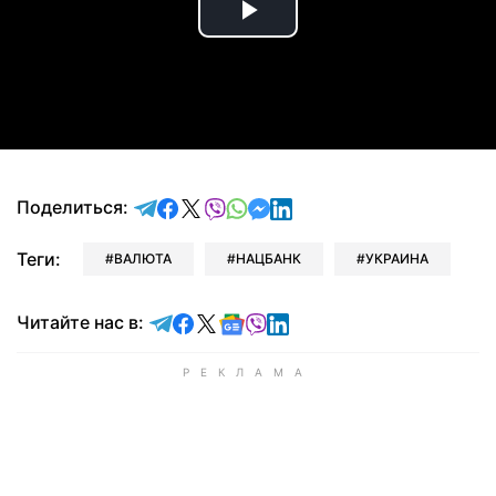
Play
Video
отправить в Telegram
поделиться в Facebook
поделиться в X
отправить в Viber
отправить в Whatsapp
отправить в Messenger
отправить в LinkedIn
Поделиться:
Теги:
ВАЛЮТА
НАЦБАНК
УКРАИНА
Читайте в Telegram
Читайте в Facebook
Читайте в X
Читайте в Google news
Читайте в Viber
Читайте в LinkedIn
Читайте нас в: