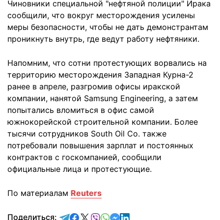
Чиновники специальной "нефтяной полиции" Ирака
сообщили, что вокруг месторождения усилены
меры безопасности, чтобы не дать демонстрантам
проникнуть внутрь, где ведут работу нефтяники.
Напомним, что сотни протестующих ворвались на
территорию месторождения Западная Курна-2
ранее в апреле, разгромив офисы иракской
компании, нанятой Samsung Engineering, а затем
попытались вломиться в офис самой
южнокорейской строительной компании. Более
тысячи сотрудников South Oil Co. также
потребовали повышения зарплат и постоянных
контрактов с госкомпанией, сообщили
официальные лица и протестующие.
По материалам
Reuters
отправить в Telegram
поделиться в Facebook
поделиться в X
отправить в Viber
отправить в Whatsapp
отправить в Messenger
отправить в LinkedIn
Поделиться: