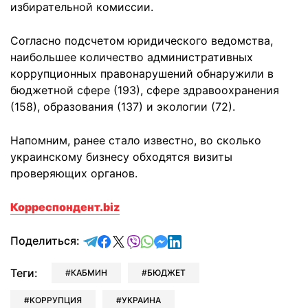
избирательной комиссии.
Согласно подсчетом юридического ведомства,
наибольшее количество административных
коррупционных правонарушений обнаружили в
бюджетной сфере (193), сфере здравоохранения
(158), образования (137) и экологии (72).
Напомним, ранее стало известно, во сколько
украинскому бизнесу обходятся визиты
проверяющих органов.
Корреспондент.biz
отправить в Telegram
поделиться в Facebook
поделиться в X
отправить в Viber
отправить в Whatsapp
отправить в Messenger
отправить в LinkedIn
Поделиться:
Теги:
КАБМИН
БЮДЖЕТ
КОРРУПЦИЯ
УКРАИНА