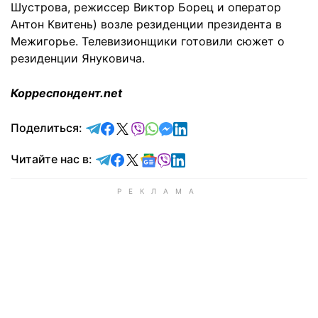
Шустрова, режиссер Виктор Борец и оператор
Антон Квитень) возле резиденции президента в
Межигорье. Телевизионщики готовили сюжет о
резиденции Януковича.
Корреспондент.net
отправить в Telegram
поделиться в Facebook
поделиться в X
отправить в Viber
отправить в Whatsapp
отправить в Messenger
отправить в LinkedIn
Поделиться:
Читайте в Telegram
Читайте в Facebook
Читайте в X
Читайте в Google news
Читайте в Viber
Читайте в LinkedIn
Читайте нас в: