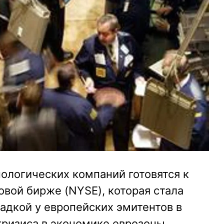
ологических компаний готовятся к
вой бирже (NYSE), которая стала
адкой у европейских эмитентов в
ризиса в экономике еврозоны.