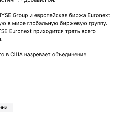
YSE Group и европейская биржа Euronext
вую в мире глобальную биржевую группу.
SE Euronext приходится треть всего
.
что в США назревает объединение
book
iber
в Whatsapp
ь в Messenger
ить в LinkedIn
НИЙ
ook
Google news
 Viber
е в LinkedIn