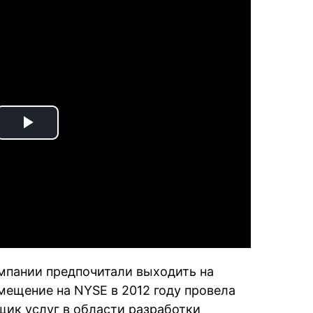
Play
Video
мпании предпочитали выходить на
мещение на NYSE в 2012 году провела
щик услуг в области разработки