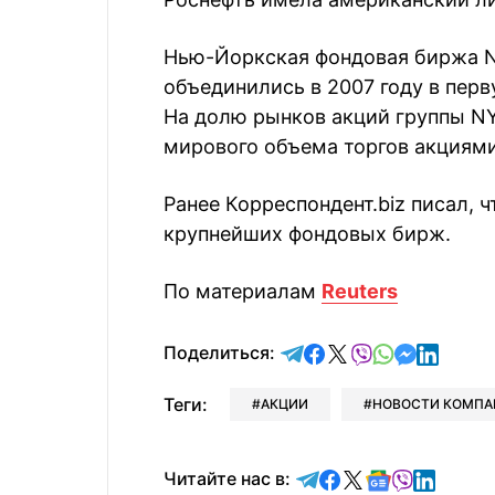
Нью-Йоркская фондовая биржа N
объединились в 2007 году в пер
На долю рынков акций группы NY
мирового объема торгов акциями
Ранее Корреспондент.biz писал, 
крупнейших фондовых бирж.
По материалам
Reuters
отправить в Telegram
поделиться в Face
поделиться в X
отправить в V
отправить 
отправит
отправ
Поделиться:
Теги:
АКЦИИ
НОВОСТИ КОМПА
Читайте в Telegram
Читайте в Faceb
Читайте в X
Читайте в 
Читайте в
Читайт
Читайте нас в: