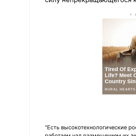
"Есть высокотехнологические ро
работаем над размещением их а