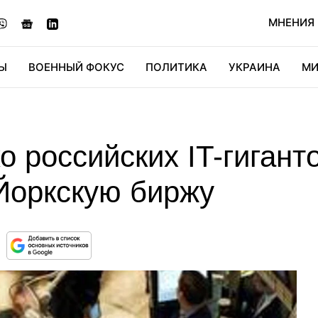
МНЕНИЯ
Ы
ВОЕННЫЙ ФОКУС
ПОЛИТИКА
УКРАИНА
МИ
ОНОМИКА
ДИДЖИТАЛ
АВТО
МИРФАН
КУЛЬТ
о российских IT-гигант
Йоркскую биржу