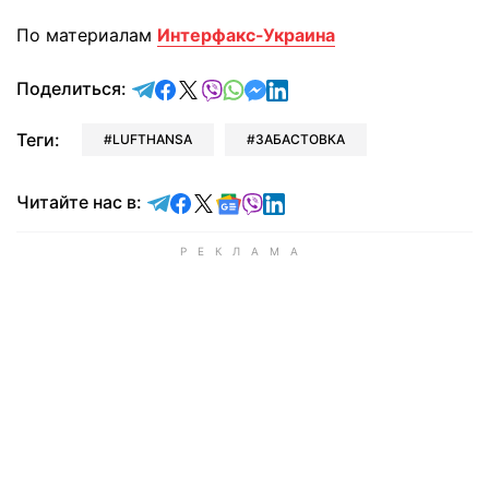
По материалам
Интерфакс-Украина
отправить в Telegram
поделиться в Facebook
поделиться в X
отправить в Viber
отправить в Whatsapp
отправить в Messenger
отправить в LinkedIn
Поделиться:
Теги:
LUFTHANSA
ЗАБАСТОВКА
Читайте в Telegram
Читайте в Facebook
Читайте в X
Читайте в Google news
Читайте в Viber
Читайте в LinkedIn
Читайте нас в: