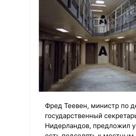
Фред Теевен, министр по 
государственный секретар
Нидерландов, предложил у
есть подселять к местным