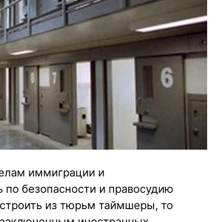
делам иммиграции и
ь по безопасности и правосудию
строить из тюрьм таймшеры, то
 заключенным иностранных