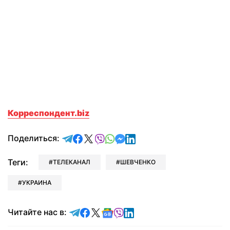
Корреспондент.biz
отправить в Telegram
поделиться в Facebook
поделиться в X
отправить в Viber
отправить в Whatsapp
отправить в Messenger
отправить в LinkedIn
Поделиться:
Теги:
ТЕЛЕКАНАЛ
ШЕВЧЕНКО
УКРАИНА
Читайте в Telegram
Читайте в Facebook
Читайте в X
Читайте в Google news
Читайте в Viber
Читайте в LinkedIn
Читайте нас в: