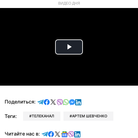
ВИДЕО ДНЯ
Play
Video
отправить в Telegram
поделиться в Facebook
поделиться в X
отправить в Viber
отправить в Whatsapp
отправить в Messenger
отправить в LinkedIn
Поделиться:
Теги:
ТЕЛЕКАНАЛ
АРТЕМ ШЕВЧЕНКО
Читайте в Telegram
Читайте в Facebook
Читайте в X
Читайте в Google news
Читайте в Viber
Читайте в LinkedIn
Читайте нас в: