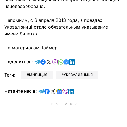
нецелесообразно.
Напомним, с 6 апреля 2013 года, в поездах
Укрзалізниці стало обязательным указывание
имени билетах.
По материалам
Таймер
отправить в Telegram
поделиться в Facebook
поделиться в X
отправить в Viber
отправить в Whatsapp
отправить в Messenger
отправить в LinkedIn
Поделиться:
Теги:
МИЛИЦИЯ
УКРЗАЛИЗНЫЦЯ
Читайте в Telegram
Читайте в Facebook
Читайте в X
Читайте в Google news
Читайте в Viber
Читайте в LinkedIn
Читайте нас в: