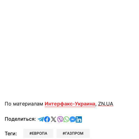
По материалам
Интерфакс-Украина
,
ZN.UA
отправить в Telegram
поделиться в Facebook
поделиться в X
отправить в Viber
отправить в Whatsapp
отправить в Messenger
отправить в LinkedIn
Поделиться:
Теги:
ЕВРОПА
ГАЗПРОМ