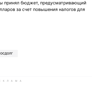
аны принял бюджет, предусматривающий
лларов за счет повышения налогов для
book
iber
в Whatsapp
ь в Messenger
ить в LinkedIn
ГОСДОЛГ
ook
Google news
 Viber
е в LinkedIn