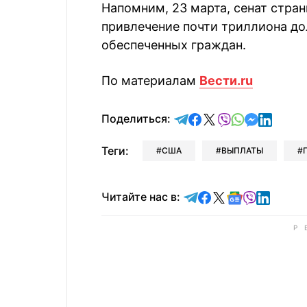
Напомним, 23 марта, сенат стр
привлечение почти триллиона до
обеспеченных граждан.
По материалам
Вести.ru
отправить в Telegram
поделиться в Face
поделиться в X
отправить в V
отправить 
отправит
отправ
Поделиться:
Теги:
США
ВЫПЛАТЫ
Читайте в Telegram
Читайте в Faceb
Читайте в X
Читайте в 
Читайте в
Читайт
Читайте нас в: