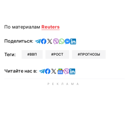
По материалам
Reuters
отправить в Telegram
поделиться в Facebook
поделиться в X
отправить в Viber
отправить в Whatsapp
отправить в Messenger
отправить в LinkedIn
Поделиться:
Теги:
ВВП
РОСТ
ПРОГНОЗЫ
Читайте в Telegram
Читайте в Facebook
Читайте в X
Читайте в Google news
Читайте в Viber
Читайте в LinkedIn
Читайте нас в: