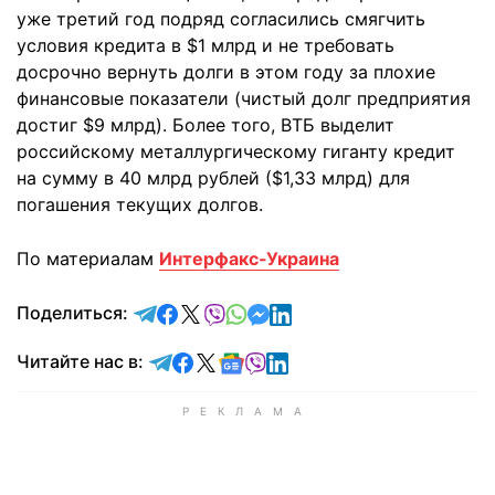
уже третий год подряд согласились смягчить
условия кредита в $1 млрд и не требовать
досрочно вернуть долги в этом году за плохие
финансовые показатели (чистый долг предприятия
достиг $9 млрд). Более того, ВТБ выделит
российскому металлургическому гиганту кредит
на сумму в 40 млрд рублей ($1,33 млрд) для
погашения текущих долгов.
По материалам
Интерфакс-Украина
отправить в Telegram
поделиться в Facebook
поделиться в X
отправить в Viber
отправить в Whatsapp
отправить в Messenger
отправить в LinkedIn
Поделиться:
Читайте в Telegram
Читайте в Facebook
Читайте в X
Читайте в Google news
Читайте в Viber
Читайте в LinkedIn
Читайте нас в: