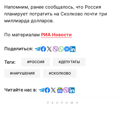
Напомним, ранее сообщалось, что Россия
планирует потратить на Сколково почти три
миллиарда долларов.
По материалам
РИА Новости
отправить в Telegram
поделиться в Facebook
поделиться в X
отправить в Viber
отправить в Whatsapp
отправить в Messenger
отправить в LinkedIn
Поделиться:
Теги:
РОССИЯ
ДЕПУТАТЫ
НАРУШЕНИЯ
СКОЛКОВО
Читайте в Telegram
Читайте в Facebook
Читайте в X
Читайте в Google news
Читайте в Viber
Читайте в LinkedIn
Читайте нас в: