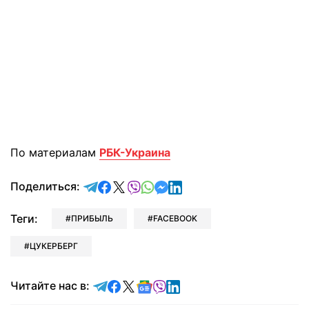
По материалам
РБК-Украина
отправить в Telegram
поделиться в Facebook
поделиться в X
отправить в Viber
отправить в Whatsapp
отправить в Messenger
отправить в LinkedIn
Поделиться:
Теги:
ПРИБЫЛЬ
FACEBOOK
ЦУКЕРБЕРГ
Читайте в Telegram
Читайте в Facebook
Читайте в X
Читайте в Google news
Читайте в Viber
Читайте в LinkedIn
Читайте нас в: