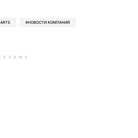
book
iber
в Whatsapp
ь в Messenger
ить в LinkedIn
 ARTS
НОВОСТИ КОМПАНИЙ
ook
Google news
 Viber
е в LinkedIn