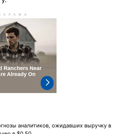
огнозы аналитиков, ожидавших выручку в
цию в $0,50.