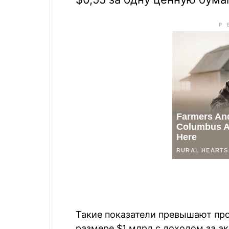
Такие показатели превышают пр
размере $1 млрд с доходом за ак