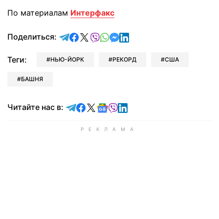
По материалам
Интерфакс
отправить в Telegram
поделиться в Facebook
поделиться в X
отправить в Viber
отправить в Whatsapp
отправить в Messenger
отправить в LinkedIn
Поделиться:
Теги:
НЬЮ-ЙОРК
РЕКОРД
США
БАШНЯ
Читайте в Telegram
Читайте в Facebook
Читайте в X
Читайте в Google news
Читайте в Viber
Читайте в LinkedIn
Читайте нас в: