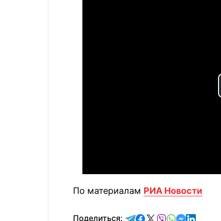
По материалам
РИА Новости
отправить в Telegram
поделиться в Face
поделиться в X
отправить в V
отправить 
отправит
отправ
Поделиться: