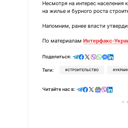
Несмотря на интерес населения 
на жилье и бурного роста строит
Напомним, ранее власти утверди
По материалам
Интерфакс-Укра
отправить в Telegram
поделиться в Face
поделиться в X
отправить в V
отправить 
отправит
отправ
Поделиться:
Теги:
СТРОИТЕЛЬСТВО
УКРАИ
Читайте в Telegram
Читайте в Faceb
Читайте в X
Читайте в 
Читайте в
Читайт
Читайте нас в: