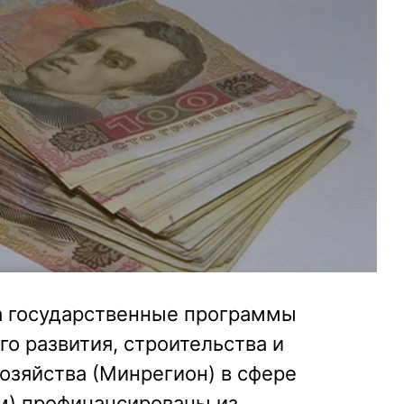
да государственные программы
о развития, строительства и
зяйства (Минрегион) в сфере
м) профинансированы из