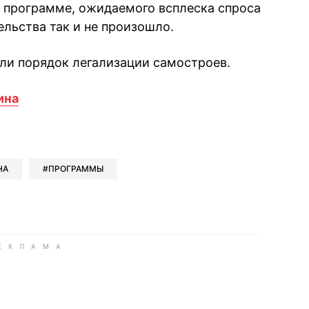
к программе, ожидаемого всплеска спроса
ельства так и не произошло.
ли порядок легализации самостроев.
ина
book
iber
в Whatsapp
ь в Messenger
ить в LinkedIn
НА
ПРОГРАММЫ
ook
Google news
 Viber
е в LinkedIn