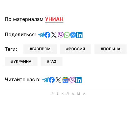
По материалам
УНИАН
отправить в Telegram
поделиться в Facebook
поделиться в X
отправить в Viber
отправить в Whatsapp
отправить в Messenger
отправить в LinkedIn
Поделиться:
Теги:
ГАЗПРОМ
РОССИЯ
ПОЛЬША
УКРАИНА
ГАЗ
Читайте в Telegram
Читайте в Facebook
Читайте в X
Читайте в Google news
Читайте в Viber
Читайте в LinkedIn
Читайте нас в: