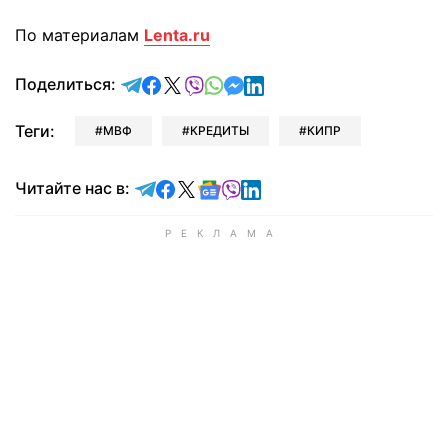
По материалам
Lenta.ru
отправить в Telegram
поделиться в Facebook
поделиться в X
отправить в Viber
отправить в Whatsapp
отправить в Messenger
отправить в LinkedIn
Поделиться:
Теги:
МВФ
КРЕДИТЫ
КИПР
Читайте в Telegram
Читайте в Facebook
Читайте в X
Читайте в Google news
Читайте в Viber
Читайте в LinkedIn
Читайте нас в: