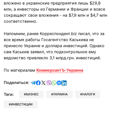
вложено в украинские предприятия лишь $29,8
млн, а инвесторы из Германии и Франции и вовсе
сокращают свои вложения - на $7,9 млн и $4,7 млн
соответственно.
Напомним, ранее Корреспондент.biz писал, что за
все время работы Госагентство Каськива не
принесло Украине и доллара инвестиций. Однако
сам Каськив заявил, что подконтрольное ему
ведомство привлекло 3,1 млрд.грн. инвестиций.
По материалам
КоммерсантЪ-Украина
отправить в Telegram
поделиться в Facebook
поделиться в X
отправить в Viber
отправить в Whatsapp
отправить в Messenger
отправить в LinkedIn
Поделиться:
Теги:
БИЗНЕС
УКРАИНА
НАЛОГИ
ИНВЕСТИЦИИ