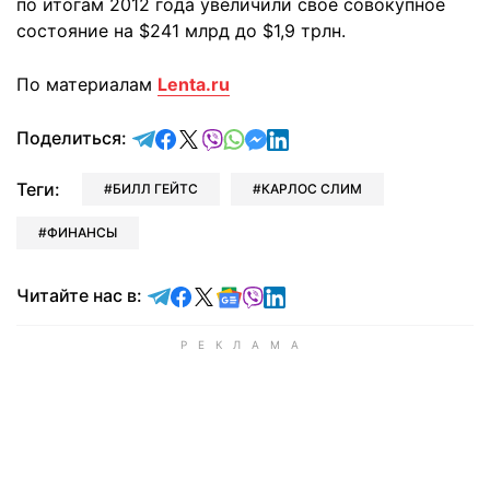
по итогам 2012 года увеличили свое совокупное
состояние на $241 млрд до $1,9 трлн.
По материалам
Lenta.ru
отправить в Telegram
поделиться в Facebook
поделиться в X
отправить в Viber
отправить в Whatsapp
отправить в Messenger
отправить в LinkedIn
Поделиться:
Теги:
БИЛЛ ГЕЙТС
КАРЛОС СЛИМ
ФИНАНСЫ
Читайте в Telegram
Читайте в Facebook
Читайте в X
Читайте в Google news
Читайте в Viber
Читайте в LinkedIn
Читайте нас в: