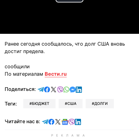
Play
Video
Ранее сегодня сообщалось, что долг США вновь
достиг предела.
сообщили
По материалам
Вести.ru
отправить в Telegram
поделиться в Facebook
поделиться в X
отправить в Viber
отправить в Whatsapp
отправить в Messenger
отправить в LinkedIn
Поделиться:
Теги:
БЮДЖЕТ
США
ДОЛГИ
Читайте в Telegram
Читайте в Facebook
Читайте в X
Читайте в Google news
Читайте в Viber
Читайте в LinkedIn
Читайте нас в: