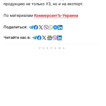
продукцию не только УЗ, но и на експорт.
По материалам
КоммерсантЪ-Украина
отправить в Telegram
поделиться в Facebook
поделиться в X
отправить в Viber
отправить в Whatsapp
отправить в Messenger
отправить в LinkedIn
Поделиться:
Читайте в Telegram
Читайте в Facebook
Читайте в X
Читайте в Google news
Читайте в Viber
Читайте в LinkedIn
Читайте нас в: