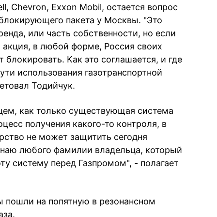
l, Chevron, Exxon Mobil, остается вопрос
 блокирующего пакета у Москвы. "Это
енда, или часть собственности, но если
1 акция, в любой форме, Россия своих
 блокировать. Как это соглашается, и где
пути использования газотранспортной
сетовал Тодийчук.
цем, как только существующая система
оцесс получения какого-то контроля, в
арство не может защитить сегодня
 знаю любого фамилии владельца, который
ту систему перед Газпромом", - полагает
ы пошли на попятную в резонансном
аза.