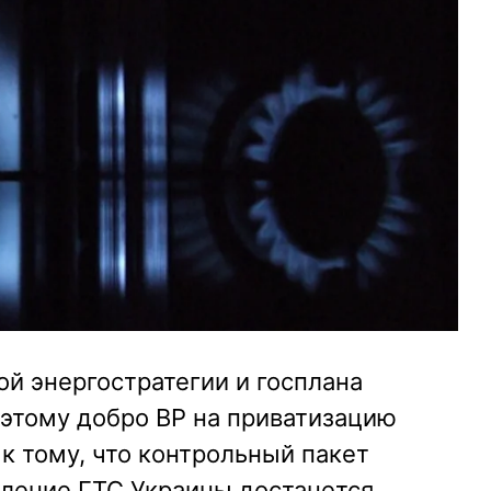
ой энергостратегии и госплана
оэтому добро ВР на приватизацию
к тому, что контрольный пакет
вление ГТС Украины достанется