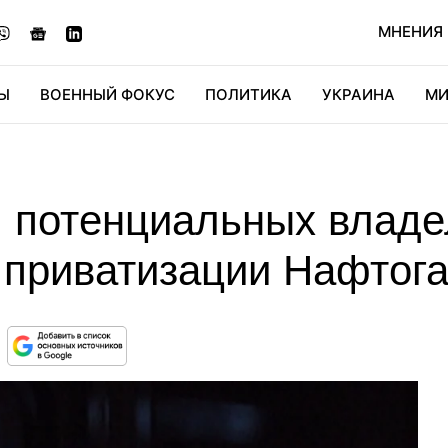
МНЕНИЯ
Ы
ВОЕННЫЙ ФОКУС
ПОЛИТИКА
УКРАИНА
МИ
ОНОМИКА
ДИДЖИТАЛ
АВТО
МИРФАН
КУЛЬТ
л потенциальных влад
 приватизации Нафтога