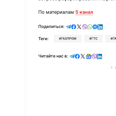
По материалам
5 канал
отправить в Telegram
поделиться в Face
поделиться в X
отправить в V
отправить 
отправит
отправ
Поделиться:
Теги:
ГАЗПРОМ
ГТС
Г
Читайте в Telegram
Читайте в Faceb
Читайте в X
Читайте в 
Читайте в
Читайт
Читайте нас в: