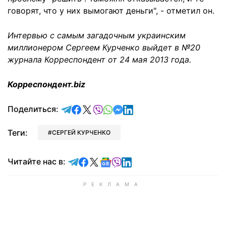
говорят, что у них вымогают деньги", - отметил он.
Интервью с самым загадочным украинским
миллионером Сергеем Курченко выйдет в №20
журнала Корреспондент от 24 мая 2013 года.
Корреспондент.biz
отправить в Telegram
поделиться в Facebook
поделиться в X
отправить в Viber
отправить в Whatsapp
отправить в Messenger
отправить в LinkedIn
Поделиться:
Теги:
СЕРГЕЙ КУРЧЕНКО
Читайте в Telegram
Читайте в Facebook
Читайте в X
Читайте в Google news
Читайте в Viber
Читайте в LinkedIn
Читайте нас в: