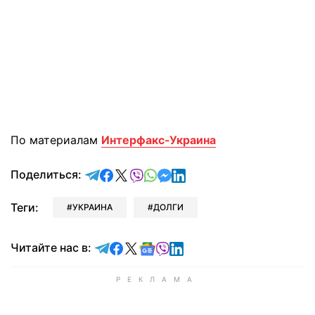
По материалам
Интерфакс-Украина
отправить в Telegram
поделиться в Facebook
поделиться в X
отправить в Viber
отправить в Whatsapp
отправить в Messenger
отправить в LinkedIn
Поделиться:
Теги:
УКРАИНА
ДОЛГИ
Читайте в Telegram
Читайте в Facebook
Читайте в X
Читайте в Google news
Читайте в Viber
Читайте в LinkedIn
Читайте нас в: