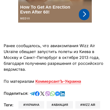
Ранее сообщалось, что авиакомпания Wizz Air
Ukraine обещает запустить полеты из Киева в
Москву и Санкт-Петербург в октябре 2013 года,
благодаря получению разрешения от российского
ведомства.
По материалам
КоммерсантЪ-Украина
отправить в Telegram
поделиться в Facebook
поделиться в X
отправить в Viber
отправить в Whatsapp
отправить в Messenger
отправить в LinkedIn
Поделиться:
Теги:
УКРАИНА
АВИАЦИЯ
WIZZ AIR