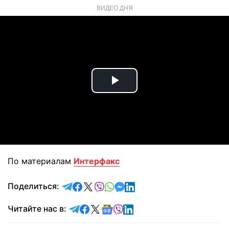
ВИДЕО ДНЯ
Play
Video
По материалам
Интерфакс
отправить в Telegram
поделиться в Facebook
поделиться в X
отправить в Viber
отправить в Whatsapp
отправить в Messenger
отправить в LinkedIn
Поделиться:
Читайте в Telegram
Читайте в Facebook
Читайте в X
Читайте в Google news
Читайте в Viber
Читайте в LinkedIn
Читайте нас в: