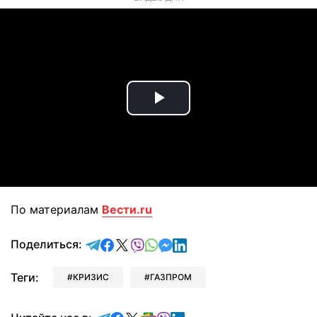
Play
Video
По материалам
Вести.ru
отправить в Telegram
поделиться в Facebook
поделиться в X
отправить в Viber
отправить в Whatsapp
отправить в Messenger
отправить в LinkedIn
Поделиться:
Теги:
КРИЗИС
ГАЗПРОМ