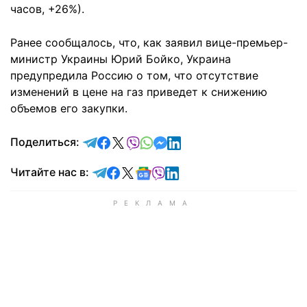
часов, +26%).
Ранее сообщалось, что, как заявил вице-премьер-
министр Украины Юрий Бойко, Украина
предупредила Россию о том, что отсутствие
изменений в цене на газ приведет к снижению
объемов его закупки.
отправить в Telegram
поделиться в Facebook
поделиться в X
отправить в Viber
отправить в Whatsapp
отправить в Messenger
отправить в LinkedIn
Поделиться:
Читайте в Telegram
Читайте в Facebook
Читайте в X
Читайте в Google news
Читайте в Viber
Читайте в LinkedIn
Читайте нас в: