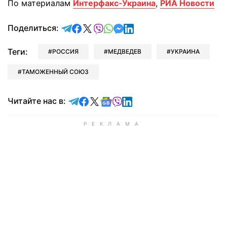
По материалам
Интерфакс-Украина
,
РИА Новости
отправить в Telegram
поделиться в Facebook
поделиться в X
отправить в Viber
отправить в Whatsapp
отправить в Messenger
отправить в LinkedIn
Поделиться:
Теги:
РОССИЯ
МЕДВЕДЕВ
УКРАИНА
ТАМОЖЕННЫЙ СОЮЗ
Читайте в Telegram
Читайте в Facebook
Читайте в X
Читайте в Google news
Читайте в Viber
Читайте в LinkedIn
Читайте нас в: