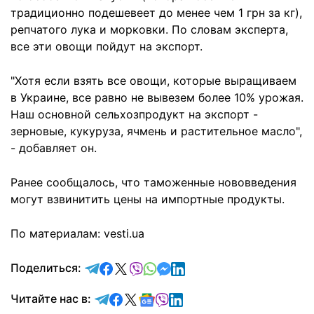
традиционно подешевеет до менее чем 1 грн за кг),
репчатого лука и морковки. По словам эксперта,
все эти овощи пойдут на экспорт.
"Хотя если взять все овощи, которые выращиваем
в Украине, все равно не вывезем более 10% урожая.
Наш основной сельхозпродукт на экспорт -
зерновые, кукуруза, ячмень и растительное масло",
- добавляет он.
Ранее сообщалось, что таможенные нововведения
могут взвинитить цены на импортные продукты.
По материалам: vesti.ua
отправить в Telegram
поделиться в Facebook
поделиться в X
отправить в Viber
отправить в Whatsapp
отправить в Messenger
отправить в LinkedIn
Поделиться:
Читайте в Telegram
Читайте в Facebook
Читайте в X
Читайте в Google news
Читайте в Viber
Читайте в LinkedIn
Читайте нас в: