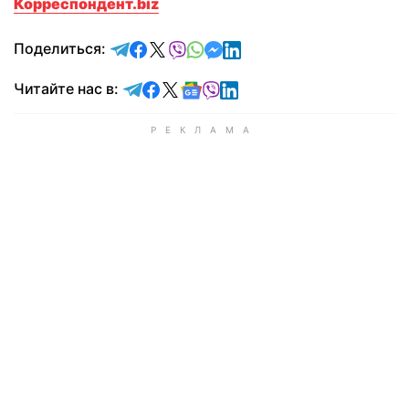
Корреспондент.biz
отправить в Telegram
поделиться в Facebook
поделиться в X
отправить в Viber
отправить в Whatsapp
отправить в Messenger
отправить в LinkedIn
Поделиться:
Читайте в Telegram
Читайте в Facebook
Читайте в X
Читайте в Google news
Читайте в Viber
Читайте в LinkedIn
Читайте нас в: