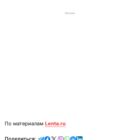
РЕКЛАМА
По материалам
Lenta.ru
отправить в Telegram
поделиться в Facebook
поделиться в X
отправить в Viber
отправить в Whatsapp
отправить в Messenger
отправить в LinkedIn
Поделиться: