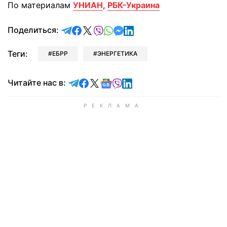
По материалам
УНИАН
,
РБК-Украина
отправить в Telegram
поделиться в Facebook
поделиться в X
отправить в Viber
отправить в Whatsapp
отправить в Messenger
отправить в LinkedIn
Поделиться:
Теги:
ЕБРР
ЭНЕРГЕТИКА
Читайте в Telegram
Читайте в Facebook
Читайте в X
Читайте в Google news
Читайте в Viber
Читайте в LinkedIn
Читайте нас в: