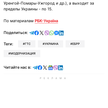
Уренгой-Помары-Ужгород и др.), а выходит за
пределы Украины - по 15.
По материалам
РБК-Україна
отправить в Telegram
поделиться в Facebook
поделиться в X
отправить в Viber
отправить в Whatsapp
отправить в Messenger
отправить в LinkedIn
Поделиться:
Теги:
ГТС
УКРАИНА
ЕБРР
МОДЕРНИЗАЦИЯ
Читайте в Telegram
Читайте в Facebook
Читайте в X
Читайте в Google news
Читайте в Viber
Читайте в LinkedIn
Читайте нас в: