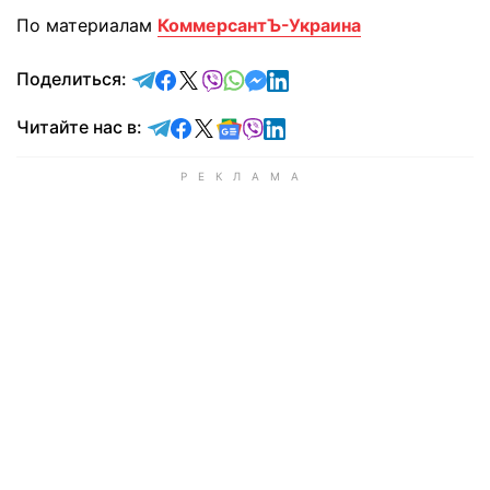
По материалам
КоммерсантЪ-Украина
отправить в Telegram
поделиться в Facebook
поделиться в X
отправить в Viber
отправить в Whatsapp
отправить в Messenger
отправить в LinkedIn
Поделиться:
Читайте в Telegram
Читайте в Facebook
Читайте в X
Читайте в Google news
Читайте в Viber
Читайте в LinkedIn
Читайте нас в: