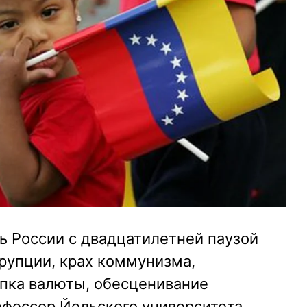
ь России с двадцатилетней паузой
рупции, крах коммунизма,
упка валюты, обесценивание
офессор Йельского университета