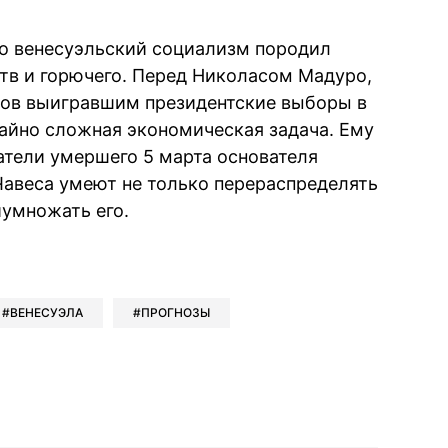
что венесуэльский социализм породил
тв и горючего. Перед Николасом Мадуро,
ов выигравшим президентские выборы в
чайно сложная экономическая задача. Ему
атели умершего 5 марта основателя
Чавеса умеют не только перераспределять
иумножать его.
book
iber
в Whatsapp
ь в Messenger
ить в LinkedIn
ВЕНЕСУЭЛА
ПРОГНОЗЫ
ook
Google news
 Viber
е в LinkedIn