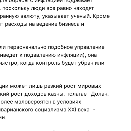
для борьбы с инфляцией подрывает
 поскольку люди все равно находят
транную валюту, указывает ученый. Кроме
т расходы на ведение бизнеса и
сли первоначально подобное управление
иведет к подавлению инфляции), она
ыстро, когда контроль будет убран или
яции может лишь резкий рост мировых
зкий рост доходов казны, полагает Долан.
более маловероятен в условиях
варианского социализма XXI века" -
ии.