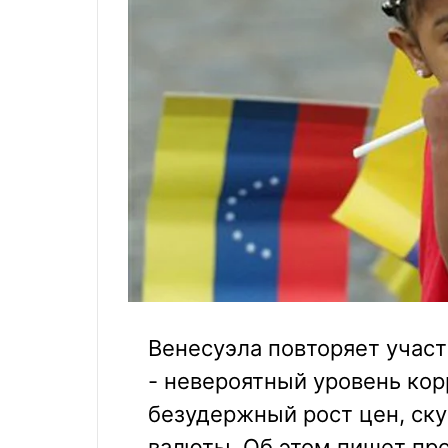
Венесуэла повторяет участ
- невероятный уровень кор
безудержный рост цен, ск
валюты. Об этом пишет пр