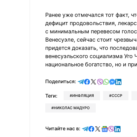
Ранее уже отмечался тот факт, 
дефицит продовольствия, лекарс
с минимальным перевесом голос
Венесуэле, сейчас стоит чрезвы
придется доказать, что последов
венесуэльского социализма Уго 
национальное богатство, но и пр
отправить в Telegram
поделиться в Face
поделиться в X
отправить в V
отправить 
отправит
отправ
Поделиться:
Теги:
ИНФЛЯЦИЯ
СССР
НИКОЛАС МАДУРО
Читайте в Telegram
Читайте в Faceb
Читайте в X
Читайте в 
Читайте в
Читайт
Читайте нас в: