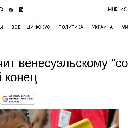
МНЕНИЯ
Ы
ВОЕННЫЙ ФОКУС
ПОЛИТИКА
УКРАИНА
МИ
ОНОМИКА
ДИДЖИТАЛ
АВТО
МИРФАН
КУЛЬТ
чит венесуэльскому "с
й конец