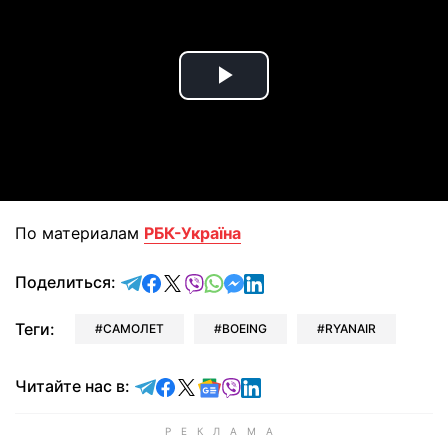
Play
Video
По материалам
РБК-Україна
отправить в Telegram
поделиться в Facebook
поделиться в X
отправить в Viber
отправить в Whatsapp
отправить в Messenger
отправить в LinkedIn
Поделиться:
Теги:
САМОЛЕТ
BOEING
RYANAIR
Читайте в Telegram
Читайте в Facebook
Читайте в X
Читайте в Google news
Читайте в Viber
Читайте в LinkedIn
Читайте нас в: