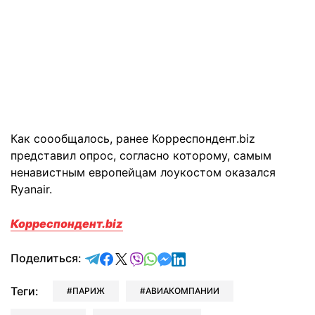
Как соообщалось, ранее Корреспондент.biz
представил опрос, согласно которому, самым
ненавистным европейцам лоукостом оказался
Ryanair.
Корреспондент.biz
отправить в Telegram
поделиться в Facebook
поделиться в X
отправить в Viber
отправить в Whatsapp
отправить в Messenger
отправить в LinkedIn
Поделиться:
Теги:
ПАРИЖ
АВИАКОМПАНИИ