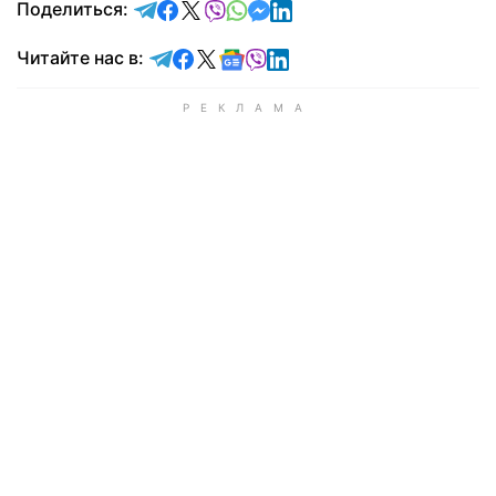
отправить в Telegram
поделиться в Facebook
поделиться в X
отправить в Viber
отправить в Whatsapp
отправить в Messenger
отправить в LinkedIn
Поделиться:
Читайте в Telegram
Читайте в Facebook
Читайте в X
Читайте в Google news
Читайте в Viber
Читайте в LinkedIn
Читайте нас в: