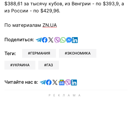
$388,61 за тысячу кубов, из Венгрии - по $393,9, а
из России - по $429,96.
По материалам
ZN.UA
отправить в Telegram
поделиться в Facebook
поделиться в X
отправить в Viber
отправить в Whatsapp
отправить в Messenger
отправить в LinkedIn
Поделиться:
Теги:
ГЕРМАНИЯ
ЭКОНОМИКА
УКРАИНА
ГАЗ
Читайте в Telegram
Читайте в Facebook
Читайте в X
Читайте в Google news
Читайте в Viber
Читайте в LinkedIn
Читайте нас в: