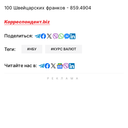
100 Швейцарских франков - 859.4904
Корреспондент.biz
отправить в Telegram
поделиться в Facebook
поделиться в X
отправить в Viber
отправить в Whatsapp
отправить в Messenger
отправить в LinkedIn
Поделиться:
Теги:
НБУ
КУРС ВАЛЮТ
Читайте в Telegram
Читайте в Facebook
Читайте в X
Читайте в Google news
Читайте в Viber
Читайте в LinkedIn
Читайте нас в: