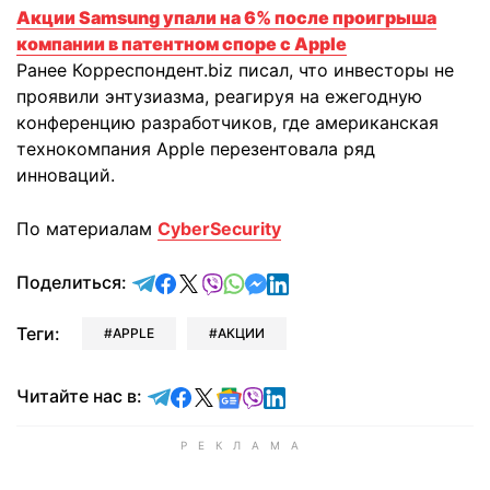
Акции Samsung упали на 6% после проигрыша
компании в патентном споре с Apple
Ранее Корреспондент.biz писал, что инвесторы не
проявили энтузиазма, реагируя на ежегодную
конференцию разработчиков, где американская
технокомпания Apple перезентовала ряд
инноваций.
По материалам
CyberSecurity
отправить в Telegram
поделиться в Facebook
поделиться в X
отправить в Viber
отправить в Whatsapp
отправить в Messenger
отправить в LinkedIn
Поделиться:
Теги:
APPLE
АКЦИИ
Читайте в Telegram
Читайте в Facebook
Читайте в X
Читайте в Google news
Читайте в Viber
Читайте в LinkedIn
Читайте нас в: