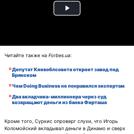
Play
Video
Читайте также на
Forbes.ua
:
Депутат Киевоблсовета откроет завод под
Брянском
Чем Doing Business не понравился экспертам
Два вкладчика-миллионера через суд
возвращают деньги из банка Фирташа
Кроме того, Суркис опроверг слухи, что Игорь
Коломойский вкладывал деньги в Динамо и сверх