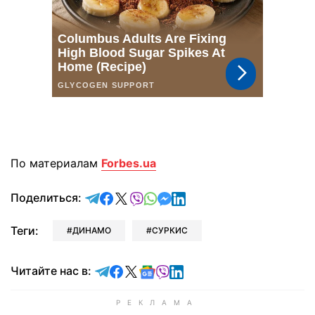
По материалам
Forbes.ua
отправить в Telegram
поделиться в Facebook
поделиться в X
отправить в Viber
отправить в Whatsapp
отправить в Messenger
отправить в LinkedIn
Поделиться:
Теги:
ДИНАМО
СУРКИС
Читайте в Telegram
Читайте в Facebook
Читайте в X
Читайте в Google news
Читайте в Viber
Читайте в LinkedIn
Читайте нас в: